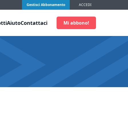
Gestisci Abbonamento
ACCEDI
tti
Aiuto
Contattaci
Mi abbono!