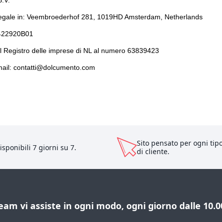
.V.
egale in: Veembroederhof 281, 1019HD Amsterdam, Netherlands
422920B01
al Registro delle imprese di NL al numero 63839423
mail:
contatti@dolcumento.com
Sito pensato per ogni tip
isponibili 7 giorni su 7.
di cliente.
team vi assiste in ogni modo, ogni giorno dalle 10.00